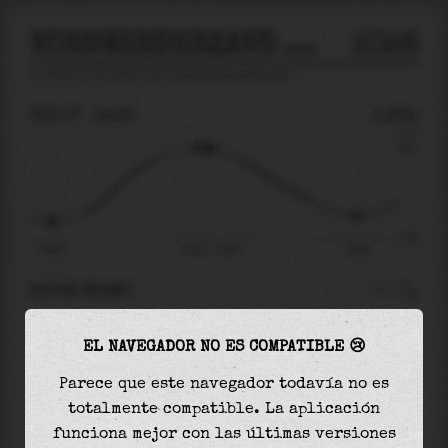
KORNWERDERZAND BUITEN
2026
predicción de mareas para
Kornwerderzand Buiten
🚩
VIE 07
14:39
0.83m
1.21
0.83
-1.35
08:05
vie 07 - 14:39
20:44
AHORA MISMO
A las
14:39
el nivel del agua es de
0.83m
y
EL NAVEGADOR NO ES COMPATIBLE 😢
disminuirá
en
1.63
m
hasta la
marea baja
, que
será a las
20:44
Parece que este navegador todavía no es
totalmente compatible. La aplicación
La
marea baja
con
-0.80m
es el
59%
de la marea
funciona mejor con las últimas versiones
astronómica (
-1.35m
)