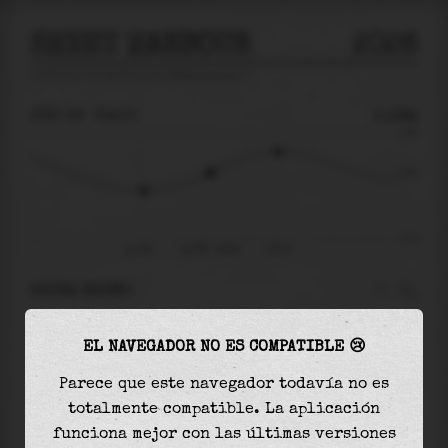
SHEET HARBOUR
2026
predicción de mareas para
Sheet Harbour
🚩
JUE 06
03:00
0.19m
1.35
0.19
-1.75
jue 06
jue 06 - 03:00
05:49
AHORA MISMO
A las
03:00
el nivel del agua es de
0.19m
y
EL NAVEGADOR NO ES COMPATIBLE 😢
aumentará
en
0.61
m
hasta la
marea alta
, que
será a las
05:49
Parece que este navegador todavía no es
totalmente compatible. La aplicación
La
marea alta
con
0.80m
es el
59%
de la marea
funciona mejor con las últimas versiones
astronómica (
1.35m
)