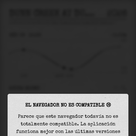
DUNN CREEK AT DUNN CREEK RD NR EASTPORT
2026
predicción de mareas para
Dunn Creek At Dunn Creek Rd Nr Eastport
🚩
SÁB 08
15:36
-0.53m
0.83
-0.53
-0.77
10:05
sáb 08 - 15:36
AHORA MISMO
A las
15:36
el nivel del agua es de
-0.53m
y
EL NAVEGADOR NO ES COMPATIBLE 😢
disminuirá
en
0.07
m
hasta la
marea baja
, que
será a las
16:37
Parece que este navegador todavía no es
totalmente compatible. La aplicación
La
marea baja
con
-0.60m
es el
79%
de la marea
funciona mejor con las últimas versiones
astronómica (
-0.77m
)