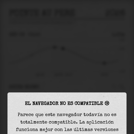
POINTE AU PERE
2026
predicción de mareas para
Pointe Au Pere
🚩
SÁB 08
03:15
1.23m
2.60
1.23
-2.37
sáb 08
sáb 08 - 03:15
08:59
AHORA MISMO
A las
03:15
el nivel del agua es de
1.23m
y
EL NAVEGADOR NO ES COMPATIBLE 😢
disminuirá
en
2.29
m
hasta la
marea baja
, que
será a las
08:59
Parece que este navegador todavía no es
totalmente compatible. La aplicación
La
marea baja
con
-1.06m
es el
45%
de la marea
funciona mejor con las últimas versiones
astronómica (
-2.37m
)