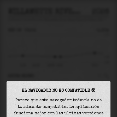
WILLAMETTE RIVER BELOW FALLS AT OREGON CITY
2026
predicción de mareas para
Willamette River Below Falls At Oregon City
🚩
SÁB 08
03:04
-1.30m
1.74
-1.30
-2.09
21:56
sáb 08
sáb 08 - 03:04
09:23
AHORA MISMO
A las
03:04
el nivel del agua es de
-1.30m
y
EL NAVEGADOR NO ES COMPATIBLE 😢
disminuirá
en
0.01
m
hasta la
marea baja
, que
será a las
03:56
Parece que este navegador todavía no es
totalmente compatible. La aplicación
La
marea baja
con
-1.31m
es el
63%
de la marea
funciona mejor con las últimas versiones
astronómica (
-2.09m
)