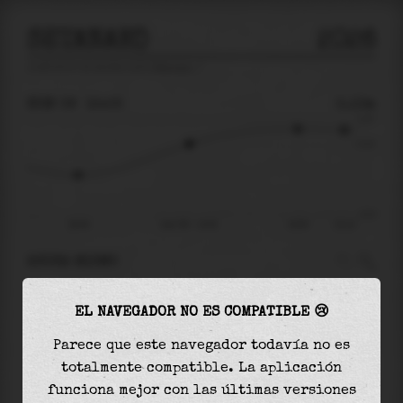
SETANAKO
2026
predicción de mareas para
Setanako
🚩
DOM 09
15:05
0.13m
0.27
0.13
-0.27
09:56
dom 09 - 15:05
20:05
22:14
AHORA MISMO
A las
15:05
el nivel del agua es de
0.13m
y
EL NAVEGADOR NO ES COMPATIBLE 😢
aumentará
en
0.08
m
hasta la
marea alta
, que
será a las
20:05
Parece que este navegador todavía no es
totalmente compatible. La aplicación
La
marea alta
con
0.22m
es el
80%
de la marea
funciona mejor con las últimas versiones
astronómica (
0.27m
)