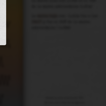
La
marea alta
con
1.09m
es el
59%
de la marea astronómica (
1.85m
)
-1.69
La
marea baja
con
-1.41m
fue a las
1.85
06:07
y fue el
83
% de la marea
astronómica (
-1.69m
)
-1.69
vie 31
1.85
0.92
-1.69
lun 31
1.85
-1.69
1.85
-1.69
sáb 31
1.85
Usando la zona horaria de "
UTC
"
NO
apto para fines de navegación
-1.69