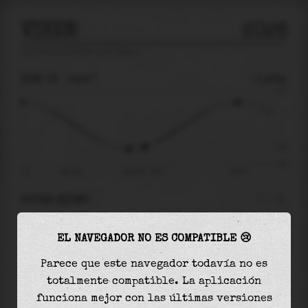
VIKEN
2026
predicción de mareas para
Viken
🚩
DOM 09
04:27
-0.83m
1.57
-0.83
-1.60
21:01
dom 09
dom 09 - 04:27
10:05
AHORA MISMO
A las
04:27
el nivel del agua es de
-0.83m
y
EL NAVEGADOR NO ES COMPATIBLE 😢
aumentará
en
1.94
m
hasta la
marea alta
, que
será a las
10:05
Parece que este navegador todavía no es
totalmente compatible. La aplicación
La
marea alta
con
1.11m
es el
70%
de la marea
funciona mejor con las últimas versiones
astronómica (
1.57m
)