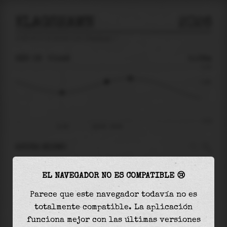
KLAGSHAMN
2026
predicción de mareas para
Klagshamn
🚩
SÁB 08
00:48
0.08m
0.19
0.08
-0.23
21:08
sáb 08 - 00:48
AHORA MISMO
A las
00:48
el nivel del agua es de
0.08m
y
EL NAVEGADOR NO ES COMPATIBLE 😢
aumentará
en
0.03
m
hasta la
marea alta
, que
será a las
02:44
Parece que este navegador todavía no es
totalmente compatible. La aplicación
La
marea alta
con
0.11m
es el
56%
de la marea
funciona mejor con las últimas versiones
astronómica (
0.19m
)