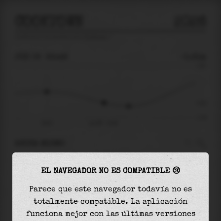
COOKTOWN
2026
predicción de mareas para
Cooktown
🚩
JUE 06
22:48
-0.61m
1.63
-0.61
-1.54
18:01
jue 06 - 22:48
AHORA MISMO
A las
22:48
el nivel del agua es de
-0.61m
y
EL NAVEGADOR NO ES COMPATIBLE 😢
disminuirá
en
0.21
m
hasta la
marea baja
, que
será a las
00:54
Parece que este navegador todavía no es
totalmente compatible. La aplicación
La
marea baja
con
-0.82m
es el
54%
de la marea
funciona mejor con las últimas versiones
astronómica (
-1.54m
)