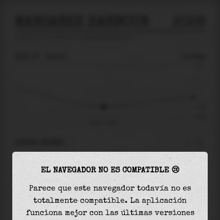
MARGAREE HARBOUR
2026
predicción de mareas para
Margaree Harbour
🚩
VIE 07
14:00
-0.54m
1.11
-0.54
-0.96
vie 07 - 14:00
AHORA MISMO
A las
14:00
el nivel del agua es de
-0.54m
y
EL NAVEGADOR NO ES COMPATIBLE 😢
disminuirá
en
0.00
m
hasta la
marea baja
, que
será a las
14:07
Parece que este navegador todavía no es
totalmente compatible. La aplicación
La
marea baja
con
-0.54m
es el
56%
de la marea
funciona mejor con las últimas versiones
astronómica (
-0.96m
)