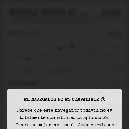
MIDDLE RIVER AT UNDINE ROAD
2026
predicción de mareas para
Middle River At Undine Road
🚩
DOM 09
10:17
0.36m
0.79
0.36
-0.53
05:27
dom 09 - 10:17
AHORA MISMO
A las
10:17
el nivel del agua es de
0.36m
y
EL NAVEGADOR NO ES COMPATIBLE 😢
aumentará
en
0.12
m
hasta la
marea alta
, que
será a las
11:58
Parece que este navegador todavía no es
totalmente compatible. La aplicación
La
marea alta
con
0.47m
es el
60%
de la marea
funciona mejor con las últimas versiones
astronómica (
0.79m
)