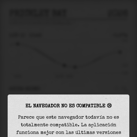
PRICKLEY BAY
2026
predicción de mareas para
Prickley Bay
🚩
LUN 10
10:45
-0.27m
0.44
-0.27
-0.49
04:25
lun 10 - 10:45
AHORA MISMO
A las
10:45
el nivel del agua es de
-0.27m
y
EL NAVEGADOR NO ES COMPATIBLE 😢
disminuirá
en
0.05
m
hasta la
marea baja
, que
será a las
12:12
Parece que este navegador todavía no es
totalmente compatible. La aplicación
La
marea baja
con
-0.32m
es el
65%
de la marea
funciona mejor con las últimas versiones
astronómica (
-0.49m
)