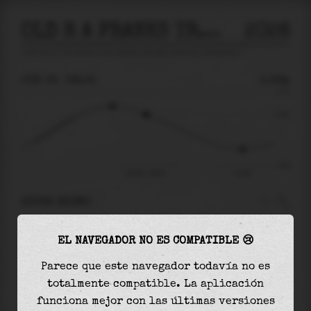
OLD R A FRANKS TRACT NR TERMINOUS
2026
predicción de mareas para
Old R A Franks Tract Nr Terminous
🚩
JUE 06
08:02
0.36m
0.78
0.36
-0.61
jue 06 - 08:02
13:48
AHORA MISMO
A las
08:02
el nivel del agua es de
0.36m
y
EL NAVEGADOR NO ES COMPATIBLE 😢
disminuirá
en
0.66
m
hasta la
marea baja
, que
será a las
13:48
Parece que este navegador todavía no es
totalmente compatible. La aplicación
La
marea baja
con
-0.30m
es el
48%
de la marea
funciona mejor con las últimas versiones
astronómica (
-0.61m
)