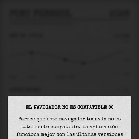
PORT FERREOL
2026
predicción de mareas para
Port Ferreol
🚩
SÁB 08
07:06
-0.03m
0.21
-0.03
-0.22
sáb 08
02:36
sáb 08 - 07:06
AHORA MISMO
A las
07:06
el nivel del agua es de
-0.03m
y
EL NAVEGADOR NO ES COMPATIBLE 😢
disminuirá
en
0.04
m
hasta la
marea baja
, que
será a las
09:29
Parece que este navegador todavía no es
totalmente compatible. La aplicación
La
marea baja
con
-0.08m
es el
35%
de la marea
funciona mejor con las últimas versiones
astronómica (
-0.22m
)