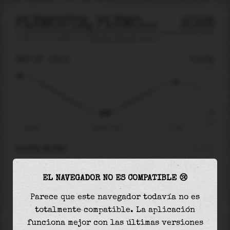
PLYMOUTH, PLYMOUTH HARBOR
2026
predicción de mareas para
Plymouth, Plymouth Harbor
🚩
SÁB 08
06:11
-1.43m
2.22
-1.43
-2.22
sáb 08
sáb 08 - 06:11
11:40
AHORA MISMO
A las
06:11
el nivel del agua es de
-1.43m
y
EL NAVEGADOR NO ES COMPATIBLE 😢
aumentará
en
2.50
m
hasta la
marea alta
, que
será a las
11:40
Parece que este navegador todavía no es
totalmente compatible. La aplicación
La
marea alta
con
1.07m
es el
48%
de la marea
funciona mejor con las últimas versiones
astronómica (
2.22m
)