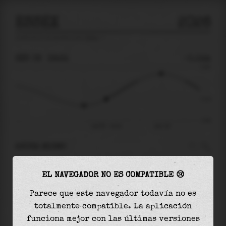
ESSEX
2026
predicción de mareas para
Essex
🚩
SÁB 08
19:24
-0.14m
0.85
-0.14
-0.80
sáb 08 - 19:24
dom 09
AHORA MISMO
A las
19:24
el nivel del agua es de
-0.14m
y
EL NAVEGADOR NO ES COMPATIBLE 😢
aumentará
en
0.79
m
hasta la
marea alta
, que
será a las
23:57
Parece que este navegador todavía no es
totalmente compatible. La aplicación
La
marea alta
con
0.65m
es el
76%
de la marea
funciona mejor con las últimas versiones
astronómica (
0.85m
)