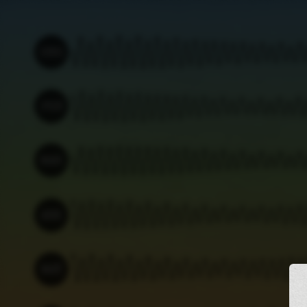
ENE
jue 01
sáb 03
lun 05
mié 07
vie 09
dom 11
mar 13
FEB
dom 01
mar 03
jue 05
sáb 07
lun 09
mié 11
vie 13
MAR
dom 01
mar 03
jue 05
sáb 07
lun 09
mié 11
vie 13
ABR
mié 01
vie 03
dom 05
mar 07
jue 09
sáb 11
lun 13
MAY
vie 01
dom 03
mar 05
jue 07
sáb 09
lun 11
mié 13