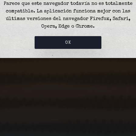
Parece que este navegador todavía no es totalmente
compatible. La aplicación funciona mejor con las
últimas versiones del navegador Firefox, Safari,
lun 15
mié 17
vie 19
dom 21
mar 23
jue 25
sáb 27
lun 29
Opera, Edge o Chrome.
OK
mié 15
vie 17
dom 19
mar 21
jue 23
sáb 25
lun 27
mié 29
sáb 15
lun 17
mié 19
vie 21
dom 23
mar 25
jue 27
sáb 29
mar 15
jue 17
sáb 19
lun 21
mié 23
vie 25
dom 27
mar 29
jue 15
sáb 17
lun 19
mié 21
vie 23
dom 25
mar 27
jue 29