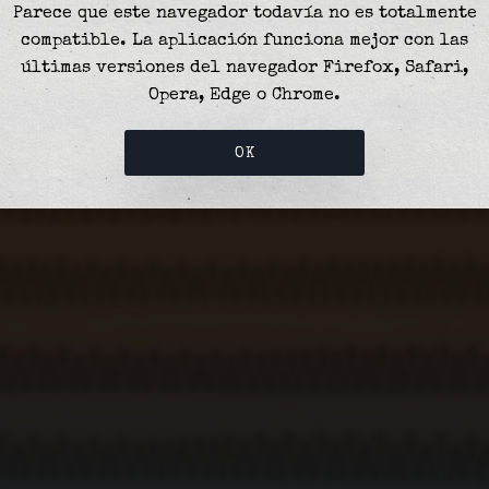
Parece que este navegador todavía no es totalmente
compatible. La aplicación funciona mejor con las
últimas versiones del navegador Firefox, Safari,
lun 15
mié 17
vie 19
dom 21
mar 23
jue 25
sáb 27
lun 29
Opera, Edge o Chrome.
OK
mié 15
vie 17
dom 19
mar 21
jue 23
sáb 25
lun 27
mié 29
sáb 15
lun 17
mié 19
vie 21
dom 23
mar 25
jue 27
sáb 29
mar 15
jue 17
sáb 19
lun 21
mié 23
vie 25
dom 27
mar 29
jue 15
sáb 17
lun 19
mié 21
vie 23
dom 25
mar 27
jue 29