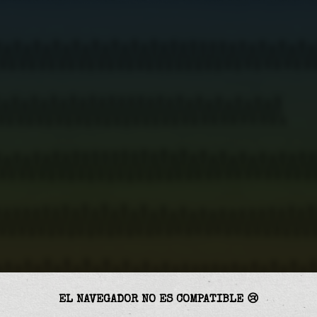
jue 15
sáb 17
lun 19
mié 21
vie 23
dom 25
mar 27
jue 29
1.33
-1.29
dom 15
mar 17
jue 19
sáb 21
lun 23
mié 25
vie 27
dom 15
mar 17
jue 19
sáb 21
lun 23
mié 25
vie 27
dom 29
mié 15
vie 17
dom 19
mar 21
jue 23
sáb 25
lun 27
mié 29
EL NAVEGADOR NO ES COMPATIBLE 😢
vie 15
dom 17
mar 19
jue 21
sáb 23
lun 25
mié 27
vie 29