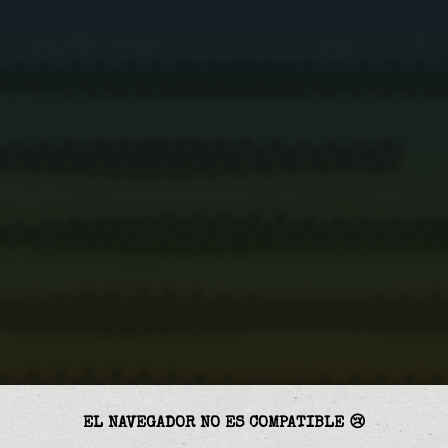
jue 15
sáb 17
lun 19
mié 21
vie 23
dom 25
mar 27
jue 29
0.74
-0.68
dom 15
mar 17
jue 19
sáb 21
lun 23
mié 25
vie 27
dom 15
mar 17
jue 19
sáb 21
lun 23
mié 25
vie 27
dom 29
mié 15
vie 17
dom 19
mar 21
jue 23
sáb 25
lun 27
mié 29
EL NAVEGADOR NO ES COMPATIBLE 😢
vie 15
dom 17
mar 19
jue 21
sáb 23
lun 25
mié 27
vie 29