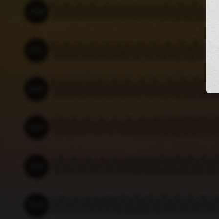
JUN
lun 01
mié 03
vie 05
dom 07
mar 09
jue 11
sáb 13
JUL
mié 01
vie 03
dom 05
mar 07
jue 09
sáb 11
lun 13
AGO
sáb 01
lun 03
mié 05
sáb 08 - 09:18
mar 11
jue 13
SEP
mar 01
jue 03
sáb 05
lun 07
mié 09
vie 11
dom 13
OCT
jue 01
sáb 03
lun 05
mié 07
vie 09
dom 11
mar 13
NOV