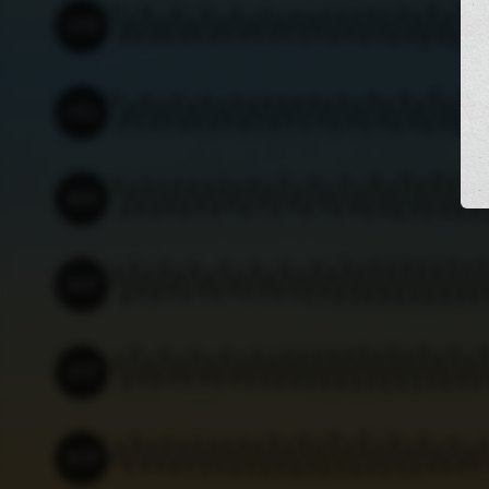
JUN
lun 01
mié 03
vie 05
dom 07
mar 09
jue 11
sáb 13
JUL
mié 01
vie 03
dom 05
mar 07
jue 09
sáb 11
lun 13
AGO
sáb 01
lun 03
mié 05
sáb 08 - 16:28
mar 11
jue 13
SEP
mar 01
jue 03
sáb 05
lun 07
mié 09
vie 11
dom 13
OCT
jue 01
sáb 03
lun 05
mié 07
vie 09
dom 11
mar 13
NOV