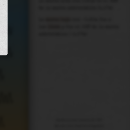
La
marea alta
con
0.81m
es el
69%
de la marea astronómica (
1.17m
)
-1.07
La
marea baja
con
-0.60m
fue a
1.17
las
13:44
y fue el
56
% de la marea
astronómica (
-1.07m
)
-1.07
vie 31
1.17
-0.04
-1.07
lun 31
1.17
-1.07
1.17
-1.07
sáb 31
1.17
Usando la zona horaria de "
UTC
"
NO
apto para fines de navegación
-1.07