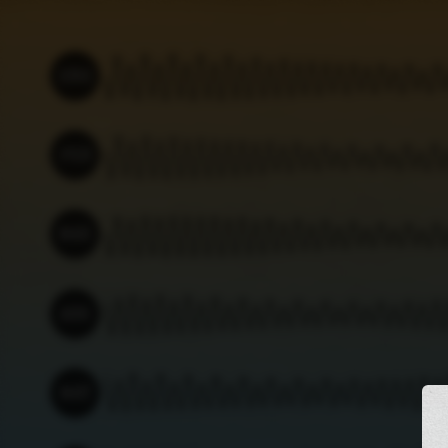
ENE
jue 01
sáb 03
lun 05
mié 07
vie 09
dom 11
mar 13
FEB
dom 01
mar 03
jue 05
sáb 07
lun 09
mié 11
vie 13
MAR
dom 01
mar 03
jue 05
sáb 07
lun 09
mié 11
vie 13
ABR
mié 01
vie 03
dom 05
mar 07
jue 09
sáb 11
lun 13
MAY
vie 01
dom 03
mar 05
jue 07
sáb 09
lun 11
mié 13