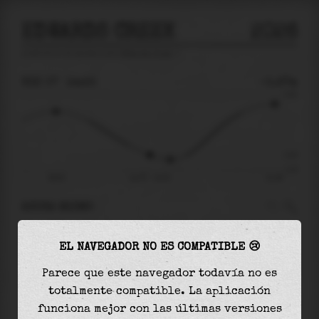
EDWARDS CREEK
2026
predicción de mareas para
Edwards Creek
🚩
VIE 07
14:23
-0.67m
0.93
-0.67
-1.07
08:54
vie 07 - 14:23
21:39
AHORA MISMO
A las
14:23
el nivel del agua es de
-0.67m
y
EL NAVEGADOR NO ES COMPATIBLE 😢
disminuirá
en
0.12
m
hasta la
marea baja
, que
será a las
15:35
Parece que este navegador todavía no es
totalmente compatible. La aplicación
La
marea baja
con
-0.79m
es el
74%
de la marea
funciona mejor con las últimas versiones
astronómica (
-1.07m
)