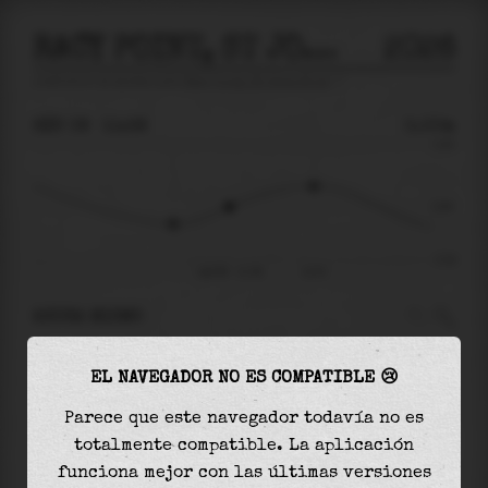
RACY POINT, ST JOHNS RIVER
2026
predicción de mareas para
Racy Point, St Johns River
🚩
SÁB 08
11:38
0.00m
0.40
0.00
-0.34
sáb 08 - 11:38
14:51
AHORA MISMO
A las
11:38
el nivel del agua es de
0.00m
y
EL NAVEGADOR NO ES COMPATIBLE 😢
aumentará
en
0.13
m
hasta la
marea alta
, que
será a las
14:51
Parece que este navegador todavía no es
totalmente compatible. La aplicación
La
marea alta
con
0.13m
es el
34%
de la marea
funciona mejor con las últimas versiones
astronómica (
0.40m
)