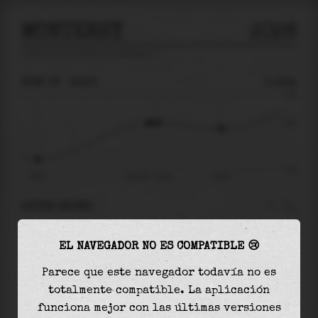
MONTEREY
2026
predicción de mareas para
Monterey
🚩
DOM 09
16:23
0.25m
1.29
0.25
-1.45
09:51
dom 09 - 16:23
20:35
AHORA MISMO
A las
16:23
el nivel del agua es de
0.25m
y
EL NAVEGADOR NO ES COMPATIBLE 😢
aumentará
en
0.01
m
hasta la
marea alta
, que
será a las
16:52
Parece que este navegador todavía no es
totalmente compatible. La aplicación
La
marea alta
con
0.26m
es el
20%
de la marea
funciona mejor con las últimas versiones
astronómica (
1.29m
)