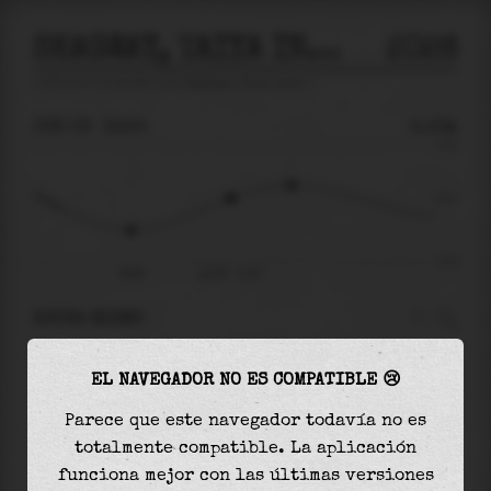
SKAGWAY, TAIYA INLET
2026
predicción de mareas para
Skagway, Taiya Inlet
🚩
JUE 06
12:55
0.13m
3.72
0.13
-4.23
09:09
jue 06 - 12:55
AHORA MISMO
A las
12:55
el nivel del agua es de
0.13m
y
EL NAVEGADOR NO ES COMPATIBLE 😢
aumentará
en
0.88
m
hasta la
marea alta
, que
será a las
15:14
Parece que este navegador todavía no es
totalmente compatible. La aplicación
La
marea alta
con
1.00m
es el
27%
de la marea
funciona mejor con las últimas versiones
astronómica (
3.72m
)