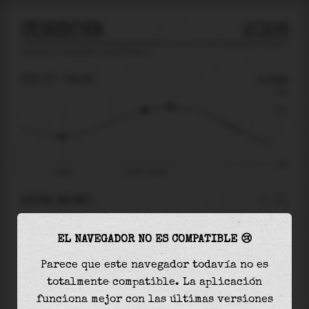
CORDOVA
2026
predicción de mareas para
Cordova
🚩
VIE 07
02:06
1.34m
2.88
1.34
-3.27
21:06
vie 07 - 02:06
AHORA MISMO
A las
02:06
el nivel del agua es de
1.34m
y
EL NAVEGADOR NO ES COMPATIBLE 😢
aumentará
en
0.27
m
hasta la
marea alta
, que
será a las
03:40
Parece que este navegador todavía no es
totalmente compatible. La aplicación
La
marea alta
con
1.61m
es el
56%
de la marea
funciona mejor con las últimas versiones
astronómica (
2.88m
)