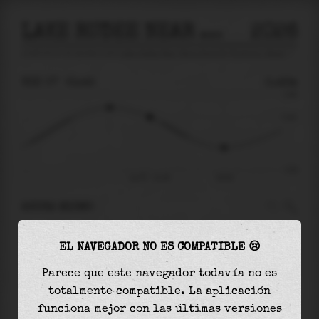
LAKE RUDEE NEAR BELLS ROAD AT VIRGINIA BEACH
2026
predicción de mareas para
Lake Rudee Near Bells Road At Virginia Beach
🚩
VIE 07
21:45
0.42m
0.98
0.42
-0.92
vie 07 - 21:45
02:04
AHORA MISMO
A las
21:45
el nivel del agua es de
0.42m
y
EL NAVEGADOR NO ES COMPATIBLE 😢
disminuirá
en
0.77
m
hasta la
marea baja
, que
será a las
02:04
Parece que este navegador todavía no es
totalmente compatible. La aplicación
La
marea baja
con
-0.35m
es el
38%
de la marea
funciona mejor con las últimas versiones
astronómica (
-0.92m
)