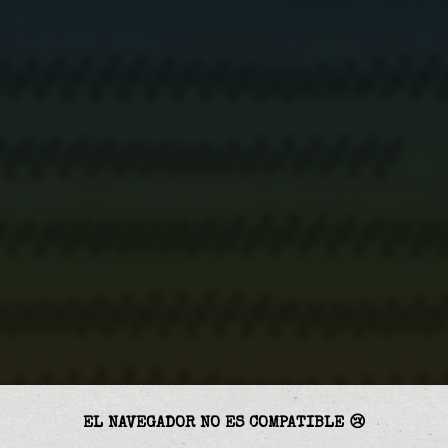
jue 15
sáb 17
lun 19
mié 21
vie 23
dom 25
mar 27
jue 29
0.81
-0.64
dom 15
mar 17
jue 19
sáb 21
lun 23
mié 25
vie 27
dom 15
mar 17
jue 19
sáb 21
lun 23
mié 25
vie 27
dom 29
mié 15
vie 17
dom 19
mar 21
jue 23
sáb 25
lun 27
mié 29
EL NAVEGADOR NO ES COMPATIBLE 😢
vie 15
dom 17
mar 19
jue 21
sáb 23
lun 25
mié 27
vie 29