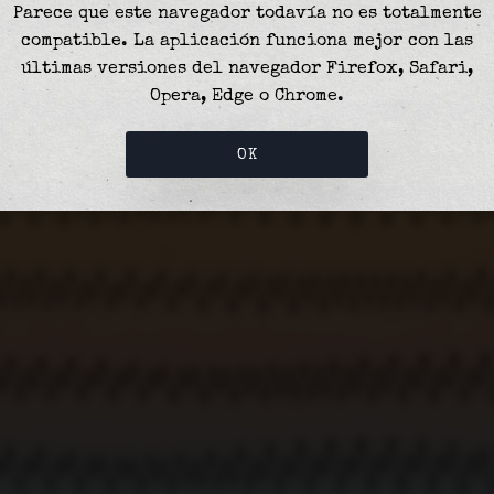
Parece que este navegador todavía no es totalmente
compatible. La aplicación funciona mejor con las
últimas versiones del navegador Firefox, Safari,
lun 15
mié 17
vie 19
dom 21
mar 23
jue 25
sáb 27
lun 29
Opera, Edge o Chrome.
OK
mié 15
vie 17
dom 19
mar 21
jue 23
sáb 25
lun 27
mié 29
sáb 15
lun 17
mié 19
vie 21
dom 23
mar 25
jue 27
sáb 29
mar 15
jue 17
sáb 19
lun 21
mié 23
vie 25
dom 27
mar 29
jue 15
sáb 17
lun 19
mié 21
vie 23
dom 25
mar 27
jue 29