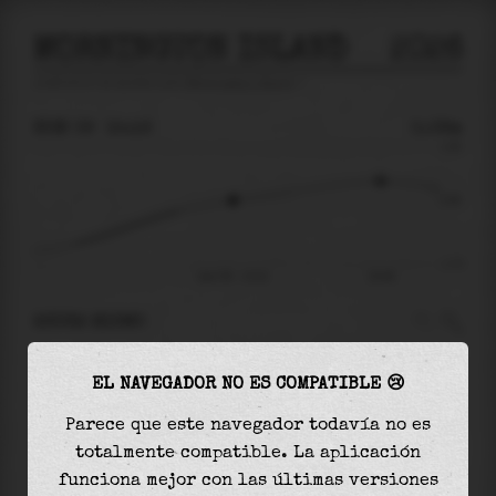
MORNINGTON ISLAND
2026
predicción de mareas para
Mornington Island
🚩
DOM 09
15:16
0.08m
1.60
0.08
-1.75
dom 09 - 15:16
20:48
AHORA MISMO
A las
15:16
el nivel del agua es de
0.08m
y
EL NAVEGADOR NO ES COMPATIBLE 😢
aumentará
en
0.55
m
hasta la
marea alta
, que
será a las
20:48
Parece que este navegador todavía no es
totalmente compatible. La aplicación
La
marea alta
con
0.63m
es el
40%
de la marea
funciona mejor con las últimas versiones
astronómica (
1.60m
)