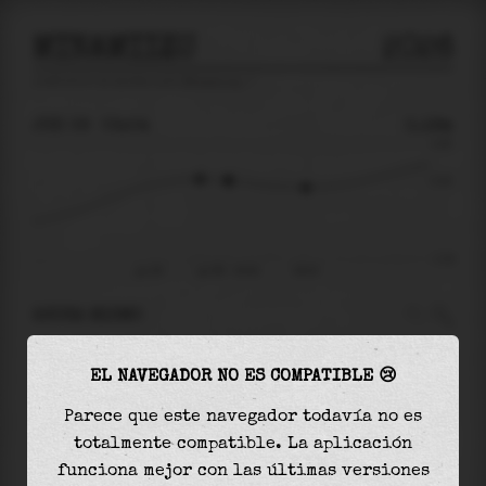
MINAMIIZU
2026
predicción de mareas para
Minamiizu
🚩
JUE 06
03:04
0.19m
0.85
0.19
-1.24
jue 06
jue 06 - 03:04
06:02
AHORA MISMO
A las
03:04
el nivel del agua es de
0.19m
y
EL NAVEGADOR NO ES COMPATIBLE 😢
disminuirá
en
0.13
m
hasta la
marea baja
, que
será a las
06:02
Parece que este navegador todavía no es
totalmente compatible. La aplicación
La
marea baja
con
0.06m
es el
-5%
de la marea
funciona mejor con las últimas versiones
astronómica (
-1.24m
)