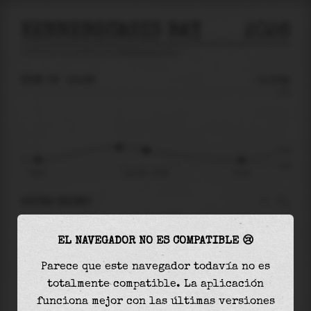
KENNEBECASIS BAY
2026
predicción de mareas para
Kennebecasis Bay
🚩
DOM 09
15:39
-0.52m
1.26
-0.52
-1.00
09:11
dom 09 - 15:39
21:22
AHORA MISMO
A las
15:39
el nivel del agua es de
-0.52m
y
EL NAVEGADOR NO ES COMPATIBLE 😢
disminuirá
en
0.29
m
hasta la
marea baja
, que
será a las
21:22
Parece que este navegador todavía no es
totalmente compatible. La aplicación
La
marea baja
con
-0.81m
es el
81%
de la marea
funciona mejor con las últimas versiones
astronómica (
-1.00m
)