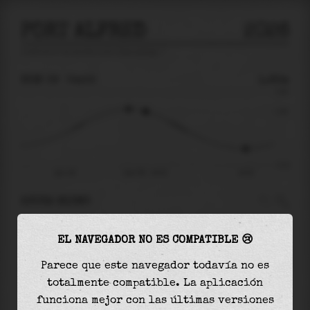
PORT ALFRED
2026
predicción de mareas para
Port Alfred
🚩
DOM 09
04:52
1.82m
3.60
1.82
-3.12
dom 09
dom 09 - 04:52
10:52
AHORA MISMO
A las
04:52
el nivel del agua es de
1.82m
y
EL NAVEGADOR NO ES COMPATIBLE 😢
disminuirá
en
3.41
m
hasta la
marea baja
, que
será a las
10:52
Parece que este navegador todavía no es
totalmente compatible. La aplicación
La
marea baja
con
-1.60m
es el
51%
de la marea
funciona mejor con las últimas versiones
astronómica (
-3.12m
)