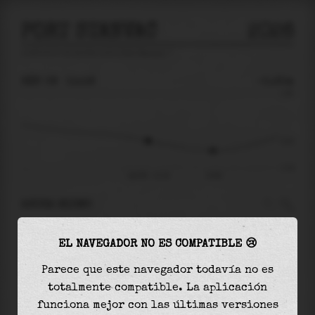
PORT STANVAC
2026
predicción de mareas para
Port Stanvac
🚩
SÁB 08
11:18
-0.25m
1.36
-0.25
-1.18
sáb 08 - 11:18
15:08
AHORA MISMO
A las
11:18
el nivel del agua es de
-0.25m
y
EL NAVEGADOR NO ES COMPATIBLE 😢
disminuirá
en
0.33
m
hasta la
marea baja
, que
será a las
15:08
Parece que este navegador todavía no es
totalmente compatible. La aplicación
La
marea baja
con
-0.58m
es el
50%
de la marea
funciona mejor con las últimas versiones
astronómica (
-1.18m
)