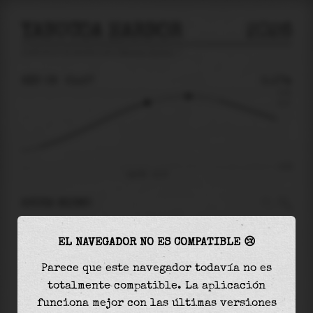
YABUCOA HARBOR
2026
predicción de mareas para
Yabucoa Harbor
🚩
SÁB 08
21:37
0.17m
0.23
0.17
-0.25
sáb 08 - 21:37
AHORA MISMO
A las
21:37
el nivel del agua es de
0.17m
y
EL NAVEGADOR NO ES COMPATIBLE 😢
aumentará
en
0.04
m
hasta la
marea alta
, que
será a las
00:05
Parece que este navegador todavía no es
totalmente compatible. La aplicación
La
marea alta
con
0.21m
es el
90%
de la marea
funciona mejor con las últimas versiones
astronómica (
0.23m
)